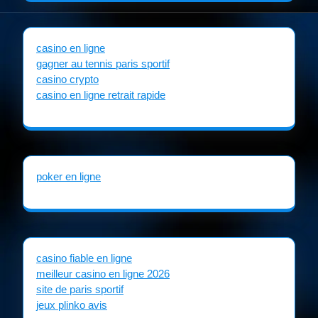
casino en ligne
gagner au tennis paris sportif
casino crypto
casino en ligne retrait rapide
poker en ligne
casino fiable en ligne
meilleur casino en ligne 2026
site de paris sportif
jeux plinko avis