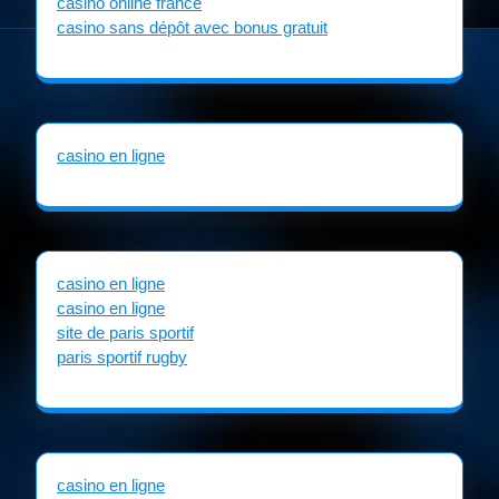
casino online france
casino sans dépôt avec bonus gratuit
casino en ligne
casino en ligne
casino en ligne
site de paris sportif
paris sportif rugby
casino en ligne