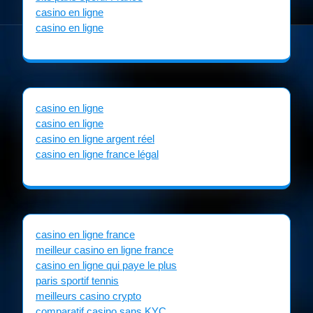
casino en ligne
casino en ligne
casino en ligne
casino en ligne
casino en ligne argent réel
casino en ligne france légal
casino en ligne france
meilleur casino en ligne france
casino en ligne qui paye le plus
paris sportif tennis
meilleurs casino crypto
comparatif casino sans KYC