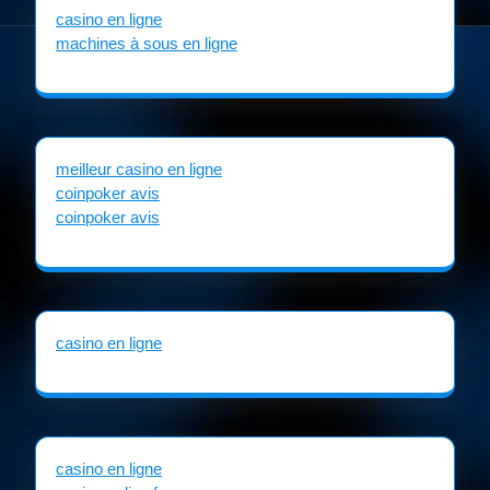
casino en ligne
machines à sous en ligne
meilleur casino en ligne
coinpoker avis
coinpoker avis
casino en ligne
casino en ligne