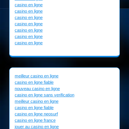
casino en ligne
casino en ligne
casino en ligne
casino en ligne
casino en ligne
casino en ligne
casino en ligne
meilleur casino en ligne
casino en ligne fiable
nouveau casino en ligne
casino en ligne sans verification
meilleur casino en ligne
casino en ligne fiable
casino en ligne neosurf
casino en ligne france
jouer au casino en ligne