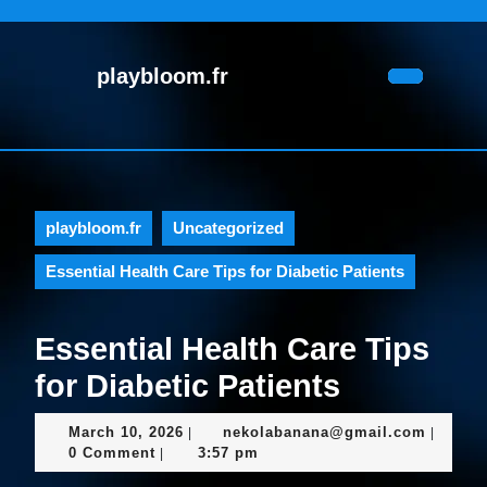
Skip
to
content
playbloom.fr
Skip
Open
to
Button
content
playbloom.fr
Uncategorized
Essential Health Care Tips for Diabetic Patients
Essential Health Care Tips
for Diabetic Patients
March
nekola
March 10, 2026
nekolabanana@gmail.com
|
|
10,
0 Comment
3:57 pm
|
2026