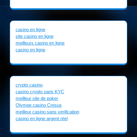
casino en ligne
site casino en ligne
meilleurs casino en ligne
casino en ligne
crypto casino
casino crypto sans KYC
meilleur site de poker
Olympe casino Cresus
meilleur casino sans verification
casino en ligne argent réel