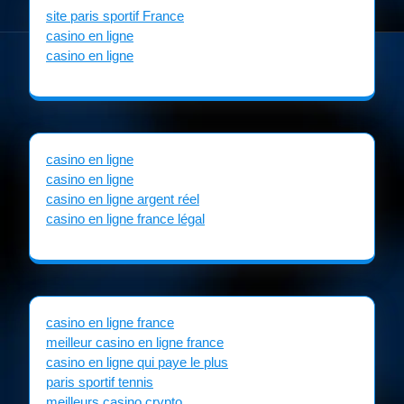
site paris sportif France
casino en ligne
casino en ligne
casino en ligne
casino en ligne
casino en ligne argent réel
casino en ligne france légal
casino en ligne france
meilleur casino en ligne france
casino en ligne qui paye le plus
paris sportif tennis
meilleurs casino crypto