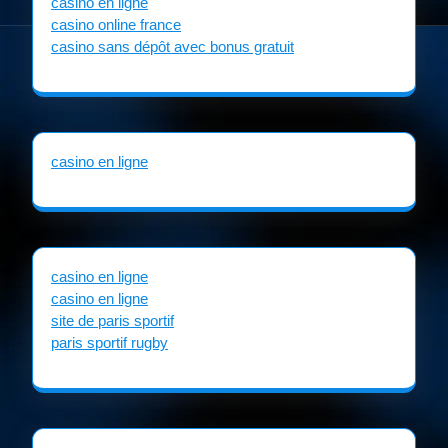
casino en ligne
casino online france
casino sans dépôt avec bonus gratuit
casino en ligne
casino en ligne
casino en ligne
site de paris sportif
paris sportif rugby