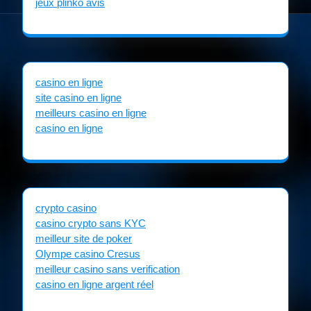
jeux plinko avis
casino en ligne
site casino en ligne
meilleurs casino en ligne
casino en ligne
crypto casino
casino crypto sans KYC
meilleur site de poker
Olympe casino Cresus
meilleur casino sans verification
casino en ligne argent réel