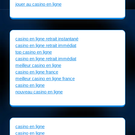
jouer au casino en ligne
casino en ligne retrait instantané
casino en ligne retrait immédiat
top casino en ligne
casino en ligne retrait immédiat
meilleur casino en ligne
casino en ligne france
meilleur casino en ligne france
casino en ligne
nouveau casino en ligne
casino en ligne
casino en ligne