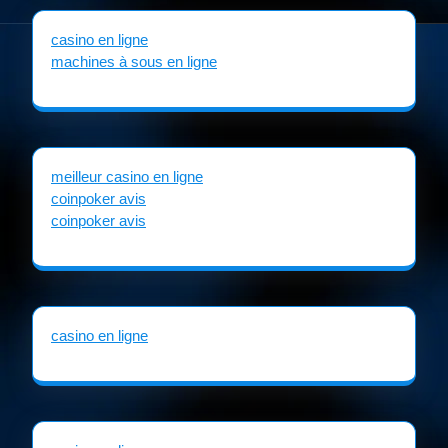
casino en ligne
machines à sous en ligne
meilleur casino en ligne
coinpoker avis
coinpoker avis
casino en ligne