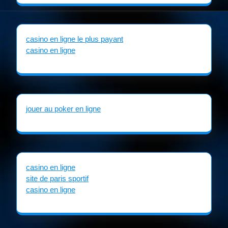
casino en ligne le plus payant
casino en ligne
jouer au poker en ligne
casino en ligne
site de paris sportif
casino en ligne