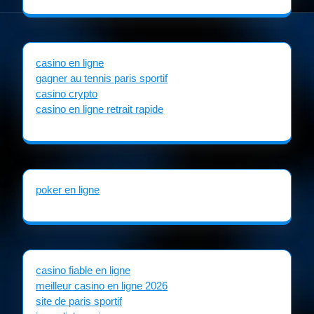
casino en ligne
gagner au tennis paris sportif
casino crypto
casino en ligne retrait rapide
poker en ligne
casino fiable en ligne
meilleur casino en ligne 2026
site de paris sportif